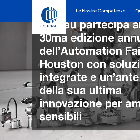
Skip
to
Le Nostre Competenze
Q
content
Comau partecipa al
30ma edizione ann
dell’Automation Fa
Houston con soluzi
integrate e un’ant
della sua ultima
innovazione per am
sensibili