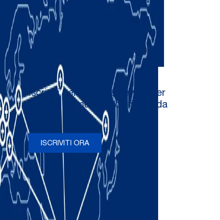
Iscriviti per ricevere newsletter
e aggiornamenti occasionali da
Comau
ISCRIVITI ORA