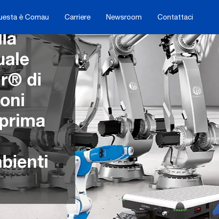
uesta è Comau
Carriere
Newsroom
Contattaci
la
uale
ir® di
oni
eprima
bienti