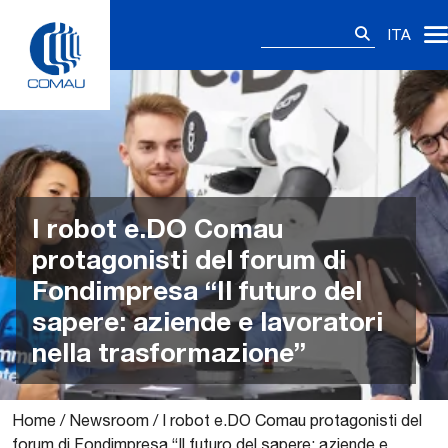
Skip
Ricerca
to
ITA
per:
content
I robot e.DO Comau
protagonisti del forum di
Fondimpresa “Il futuro del
sapere: aziende e lavoratori
nella trasformazione”
Home
/
Newsroom
/
I robot e.DO Comau protagonisti del
forum di Fondimpresa “Il futuro del sapere: aziende e