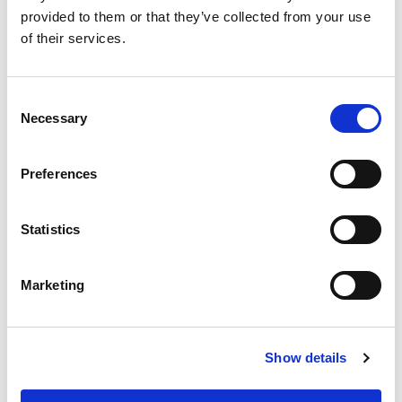
provided to them or that they’ve collected from your use
of their services.
IUVO entwickelt tragbare roboter-exoskelette in
kooperation mit Comau und Össur
Lesen
Consent
Necessary
Selection
Preferences
Statistics
Marketing
Show details