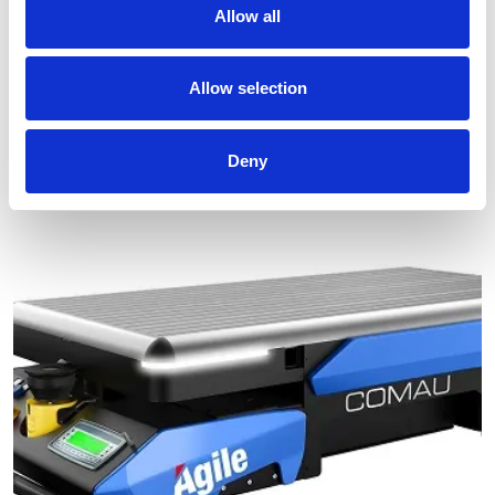
Allow all
Comau stellt innovative LHYTE-technologie auf der
Allow selection
Laser World of Photonics vor
Lesen
Deny