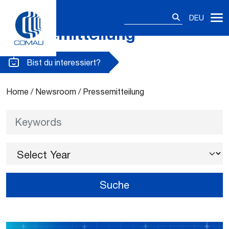
Suchen
DEU
nach:
Pressemitteilung
Skip
to
content
Bist du interessiert?
Home
/
Newsroom
/
Pressemitteilung
Keywords
Select Year
Suche