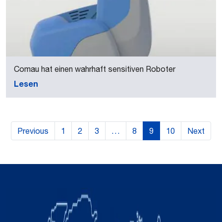
Comau hat einen wahrhaft sensitiven Roboter
Lesen
Previous
1
2
3
…
8
9
10
Next