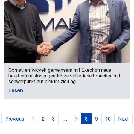
Comau entwickelt gemeinsam mit Exechon neue
bearbeitungslösungen für verschiedene branchen mit
schwerpunkt auf elektrifizierung
Lesen
Previous
1
2
3
…
7
8
9
10
Next