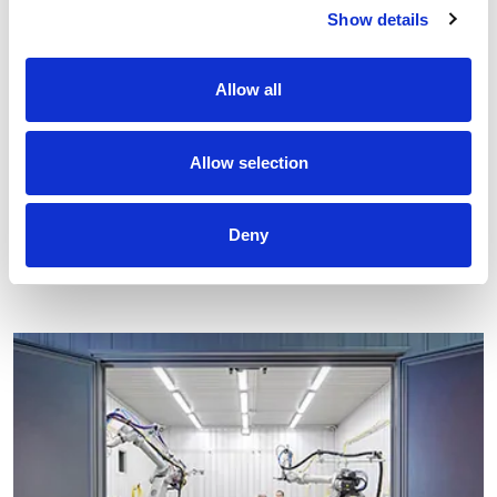
Show details
Allow all
Allow selection
Comau unterstützt KMU mit dem start eines globalen
lösungsorientierten netzwerks
Deny
Lesen