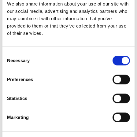
We also share information about your use of our site with
our social media, advertising and analytics partners who
may combine it with other information that you’ve
provided to them or that they’ve collected from your use
of their services.
Comau MATE ist das erste EAWS-zertifizierte
(Ergonomic Assessment Work-Sheet) exoskelett
Consent
Necessary
Selection
Lesen
Preferences
Statistics
Marketing