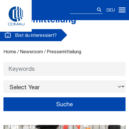
Suchen
DEU
nach:
Pressemitteilung
Skip
to
content
Bist du interessiert?
Home
/
Newsroom
/
Pressemitteilung
Keywords
Select Year
Suche