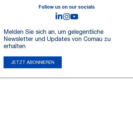
Follow us on our socials
LinkedIn
Instagram
YouTube
Melden Sie sich an, um gelegentliche
Newsletter und Updates von Comau zu
erhalten
JETZT ABONNIEREN
Legal Notes and Privacy
Privacy
Legal Notes
Company Info
Cookie Policy
Registered Office: Via Rivalta, 30, 10095 Grugliasco (TO) – Italy. Fully
Paid Share Capital: Euro 48,013,959
Registered in the REA Torino 474119 – Registered in the Register of