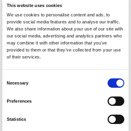
Entdecken Sie die Komplettlösung von Comau für die
This website uses cookies
Kommissionierung. Weitere Information erhalten Sie
von
Experten von Comau.
We use cookies to personalise content and ads, to
provide social media features and to analyse our traffic.
We also share information about your use of our site with
MI.RA/Picker brochure (auf English)
our social media, advertising and analytics partners who
may combine it with other information that you’ve
provided to them or that they’ve collected from your use
of their services.
Kollaborativer Behälter-
Kommissionierungsrroboter
Consent
Necessary
Selection
Als Komplettsystem kann MI.RA/Picker mit dem
Racer5
COBOT
von Comau ausgestattet werden, einem 6-
Achsen-Gelenkroboter, der Geschwindigkeit, Genauigkeit,
Preferences
Wiederholbarkeit und zertifizierte Sicherheit bei der
Zusammenarbeit ohne Käfige bietet.
Statistics
Zusätzlich zur vollständigen Nutzung der werksbewährten