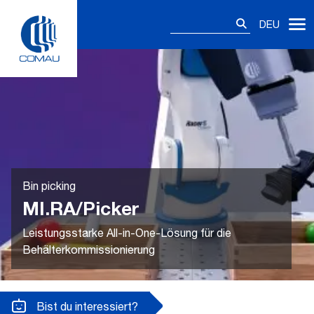
Skip
Suchen
to
DEU
nach:
content
Bin picking
MI.RA/Picker
Leistungsstarke All-in-One-Lösung für die
Behälterkommissionierung
Bist du interessiert?