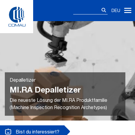
Skip
Suchen
to
DEU
nach:
content
Depalletizer
MI.RA Depalletizer
Die neueste Lösung der MI.RA Produktfamilie
(Machine Inspection Recognition Archetypes)
Bist du interessiert?