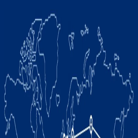
MESSTECHNIK
FCA Pomigliano-Stanzwerk – Messstation – Messzelle mit
COMAU NJ-110-3.0
GIESSEREI
Comau NJ-60 100 % 3D-Qualitätskontrolle –