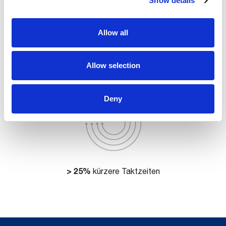
Show details
Allow all
PRESS TO PRESS
FCA Pomigliano-Stanzwerk – Automatisierung der
Pressenstraße N 120
m bis mehr als
3 m
horizontale Reichweite
Allow selection
Deny
> 25%
kürzere Taktzeiten