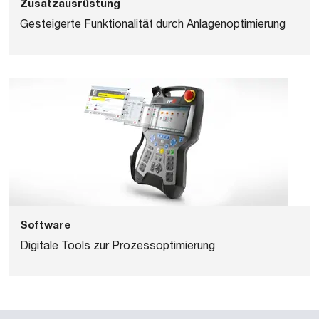
Zusatzausrüstung
Verdünnern – ROBOTEK
Gesteigerte Funktionalität durch Anlagenoptimierung
Software
Digitale Tools zur Prozessoptimierung
VERPACKUNG
Comau NS-12 und NJ-40 – Linie zur automatisierten
Umverpackung