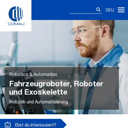
Skip
Suchen
to
DEU
nach:
content
Robotics & Automation
Fahrzeugroboter, Roboter
und Exoskelette
Robotik und Automatisierung
Bist du interessiert?