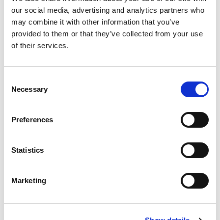
our social media, advertising and analytics partners who
may combine it with other information that you’ve
provided to them or that they’ve collected from your use
of their services.
40
Mehr als
verschiedene Industrieroboter
MASCHINENBESCHICKUNG
Comau NS12 bei Maschinenbeschickung, Waschen,
Consent
Palettieren
Necessary
Selection
Preferences
Statistics
3 bis 650 kg
Nutzlast
Marketing