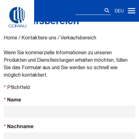
Suchen
DEU
nach:
Verkaufsbereich
Skip
to
content
Home
/
Kontaktiere uns
/
Verkaufsbereich
Wenn Sie kommerzielle Informationen zu unseren
Produkten und Dienstleistungen erhalten möchten, füllen
Sie das Formular aus und Sie werden so schnell wie
möglich kontaktiert.
*
Pflichtfeld
*
Name
*
Nachname