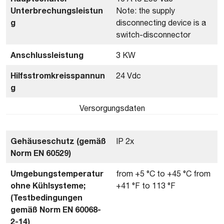
Unterbrechungsleistun
Note: the supply
g
disconnecting device is a
switch-disconnector
Anschlussleistung
3 KW
Hilfsstromkreisspannun
24 Vdc
g
Versorgungsdaten
Gehäuseschutz (gemäß
IP 2x
Norm EN 60529)
Umgebungstemperatur
from +5 °C to +45 °C from
ohne Kühlsysteme;
+41 °F to 113 °F
(Testbedingungen
gemäß Norm EN 60068-
2-14)