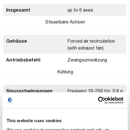
Insgesamt
up to 6 axes
Steuerbare Achsen
Gehäuse
Forced air recirculation
(with exhaust fan)
Antriebsbefehl
Zwangsumwälzung
Kühlung
Sinusschwingungen
Frequenz 10-250 Hz, 0,6 g
(gemäß Norm EN 60068-
eff., Achse Z
2-64)
Beschleunigung 0,2 g eff.,
Achsen X-Y
Beschleunigung
This website uses cookies
We use cookies to personalise content and ads, to