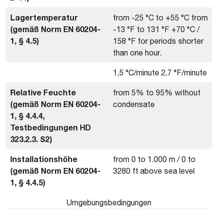
Lagertemperatur
from -25 °C to +55 °C from
(gemäß Norm EN 60204-
-13 °F to 131 °F +70 °C /
1, § 4.5)
158 °F for periods shorter
than one hour.
1,5 °C/minute 2,7 °F/minute
Relative Feuchte
from 5% to 95% without
(gemäß Norm EN 60204-
condensate
1, § 4.4.4,
Testbedingungen HD
323.2.3. S2)
Installationshöhe
from 0 to 1.000 m / 0 to
(gemäß Norm EN 60204-
3280 ft above sea level
1, § 4.4.5)
Umgebungsbedingungen