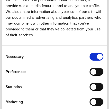
Schwingungen und Erschütterungen beim Transport
provide social media features and to analyse our traffic.
We also share information about your use of our site with
Installationsposition
Inside the RACK cabinet
our social media, advertising and analytics partners who
may combine it with other information that you’ve
Interne
483 x 600 x 265.9 mm 19 x
provided to them or that they’ve collected from your use
Mindestabmessungen
23.62 x 10.47 in
of their services.
des Gehäuses (Breite x
Tiefe x Höhe)
Consent
Platzbedarf des
6 Units
Necessary
Selection
Gehäuses
Erforderlicher
Minimum 1 Unit
Preferences
Höhenabstand
zwischen zwei
Statistics
Steuereinheiten bei
gleichzeitiger
Installation im selben
Marketing
Schrank