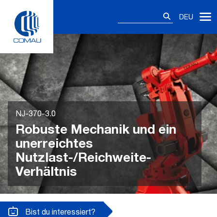
Skip
Suchen
to
DEU
nach:
content
NJ-370-3.0
Robuste Mechanik und ein
unerreichtes
Nutzlast-/Reichweite-
Verhältnis
Bist du interessiert?