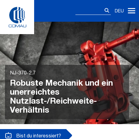
Skip
Suchen
to
DEU
nach:
content
NJ-370-2.7
Robuste Mechanik und ein
unerreichtes
Nutzlast-/Reichweite-
Verhältnis
Bist du interessiert?