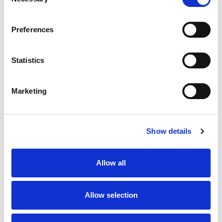
Selection
Preferences
滑轨
Statistics
Marketing
相关产品
Show details
Allow all
Allow selection
NJ-420-3.0
420 kg
负载: