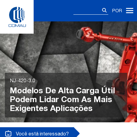
Skip
Pesquisar
to
POR
por:
content
NJ-420-3.0
Modelos De Alta Carga Útil
Podem Lidar Com As Mais
Exigentes Aplicações
Você está interessado?