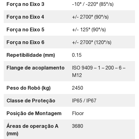
Força no Eixo 3
-10° / -220° (85°/s)
Força no Eixo 4
+/- 2700° (90°/s)
Força no Eixo 5
+/- 125° (90°/s)
Força no Eixo 6
+/- 2700° (120°/s)
Repetibilidade (mm)
0.15
Flange de acoplamento
ISO 9409 – 1 – 200 – 6 –
M12
Peso do Robô (kg)
2450
Classe de Proteção
IP65 / IP67
Posição de Montagem
Floor
Áreas de operação A
3680
(mm)