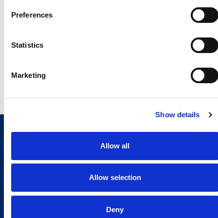
新闻办公室 – 总部
Preferences
Giuseppe Costabile
Monica Cavaliere
Statistics
giuseppe.costabile@comau.com
monica.cavaliere@comau.
Mob. +39 338 7130885
Mob. +39 3386684221
Marketing
Show details
Allow all
Allow selection
Deny