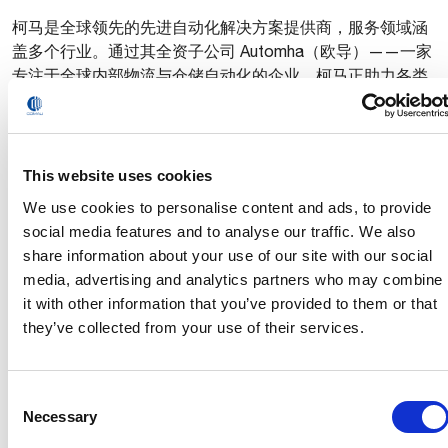
PDF format
柯马是全球领先的先进自动化解决方案提供商，服务领域涵
盖多个行业。通过其全资子公司 Automha（欧导）——一家
专注于全球内部物流与仓储自动化的企业，柯马正助力各类
企业充分释放自动化、机器人技术与数字化科技的潜能，提
升效率、柔性与市场竞争力，以应对高速发展的市场需求。
柯马的产品组合涵盖整车制造领域，特别是在电动汽车方向
This website uses cookies
拥有强劲实力，并扩展至造船、食品饮料、物流、医药、可
We use cookies to personalise content and ads, to provide
再生能源等多个工业领域的先进机器人与数字化解决方案。
social media features and to analyse our traffic. We also
此外，柯马还提供项目管理与咨询服务，并设有享誉国际的
share information about your use of our site with our social
培训学院。Automha 致力于开发智能化、高性能的自动存储
media, advertising and analytics partners who may combine
与输送系统，广泛应用于多个行业，以优化效率和系统可靠
it with other information that you’ve provided to them or that
性。柯马总部位于意大利都灵，在全球11个国家设有7大创
they’ve collected from your use of their services.
新中心和11座制造工厂，拥有约3800名员工。Automha 总
部位于意大利贝加莫，在意大利和中国设有生产基地及4家
子公司，团队规模为280人。
Consent
Necessary
www.comau.com | www.automha.com
Selection