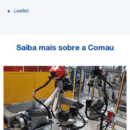
Leaflet
PDF format
Saiba mais sobre a Comau
PDF format