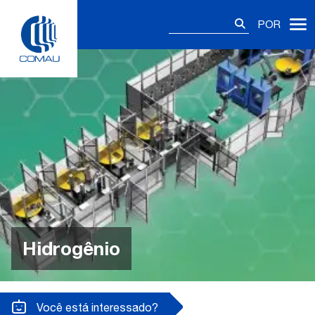
Skip
Pesquisar
to
POR
por:
content
Hidrogênio
Você está interessado?