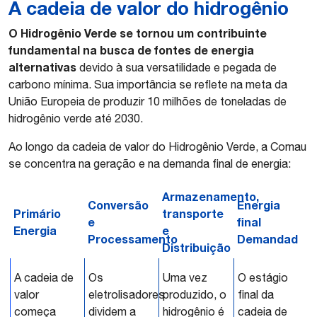
A cadeia de valor do hidrogênio
O Hidrogênio Verde se tornou um contribuinte
fundamental na busca de fontes de energia
alternativas
devido à sua versatilidade e pegada de
carbono mínima. Sua importância se reflete na meta da
União Europeia de produzir 10 milhões de toneladas de
hidrogênio verde até 2030.
Ao longo da cadeia de valor do Hidrogênio Verde, a Comau
se concentra na geração e na demanda final de energia:
Armazenamento,
Conversão
Energia
Primário
transporte
e
final
Energia
e
Processamento
Demanda
d
Distribuição
A cadeia de
Os
Uma vez
O estágio
valor
eletrolisadores
produzido, o
final da
começa
dividem a
hidrogênio é
cadeia de