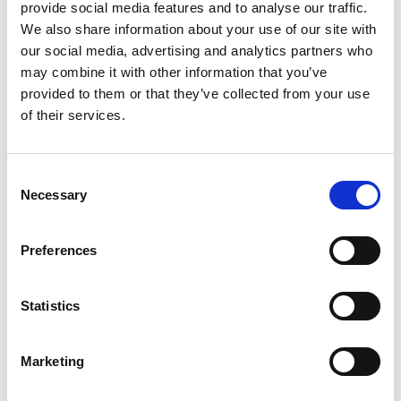
produção de pilhas e sistemas.
provide social media features and to analyse our traffic.
We also share information about your use of our site with
Mais importante ainda, nossas
células de automação
our social media, advertising and analytics partners who
padrão
garantem fácil configuração com zero horas de
may combine it with other information that you’ve
acelerar a produção da
projeto de engenharia para
provided to them or that they’ve collected from your use
maneira mais rápida e econômica possível
– sem
of their services.
sacrificar a funcionalidade avançada ou a escalabilidade
futura.
Consent
Necessary
Selection
Compromisso constante com
resultados comprovados
Preferences
Permitir a produção e a implantação do hidrogênio é uma
projeto de célula
prioridade na Comau. Nosso primeiro
Statistics
de combustível de hidrogênio apresentou uma
tecnologia proprietária de empilhamento multieixos
de alta velocidade e alta precisão
que pode gerenciar
Marketing
simultaneamente a coleta da peça de polo, a varredura do
código, o posicionamento secundário e o carregamento