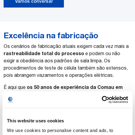
Vamos conversar
Excelência na fabricação
Os cenários de fabricação atuais exigem cada vez mais a
rastreabilidade total do processo
e podem ou não
exigir a obediência aos padrões de sala limpa. Os
procedimentos de teste de célula também são extensos,
pois abrangem vazamentos e operações elétricas.
os 50 anos de experiência da Comau em
É aqui que
automação nos dão uma vantagem
. Garantimos que
cada unidade seja submetida a rigorosos testes de
vazamento, validando sua integridade e seu desempenho.
This website uses cookies
Nossa
família completa de robôs
, e sistemas avançados
de preensão e
visão
permitem a automação eficaz da
We use cookies to personalise content and ads, to