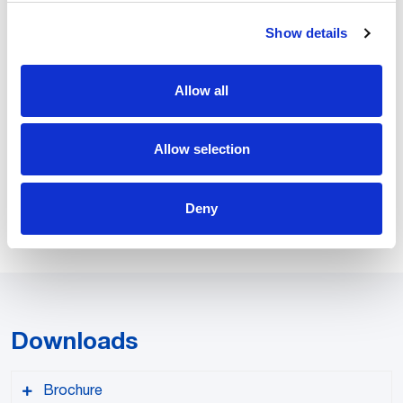
em 4 segundos
da carcaça
.
Show details
Da mesma forma, estamos aplicando ativamente nossa
experiência em vários projetos de células de combustível e
Allow all
eletrolisadores em todo o mundo, incluindo soluções para
veículos leves e pesados.
Allow selection
Quando se trata de aumentar os volumes de produção e,
ao mesmo tempo, reduzir o custo da fabricação de células
Comau é sua melhor
de combustível e eletrolisadores, a
Deny
parceira de automação
Downloads
Brochure