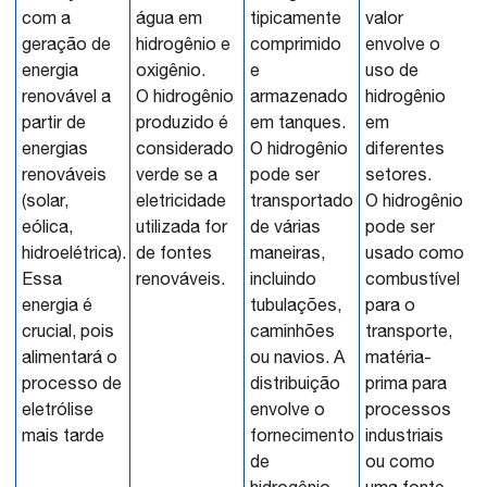
com a
água em
tipicamente
valor
geração de
hidrogênio e
comprimido
envolve o
energia
oxigênio.
e
uso de
renovável a
O hidrogênio
armazenado
hidrogênio
partir de
produzido é
em tanques.
em
energias
considerado
O hidrogênio
diferentes
renováveis
verde se a
pode ser
setores.
(solar,
eletricidade
transportado
O hidrogênio
eólica,
utilizada for
de várias
pode ser
hidroelétrica).
de fontes
maneiras,
usado como
Essa
renováveis.
incluindo
combustível
energia é
tubulações,
para o
crucial, pois
caminhões
transporte,
alimentará o
ou navios. A
matéria-
processo de
distribuição
prima para
eletrólise
envolve o
processos
mais tarde
fornecimento
industriais
de
ou como