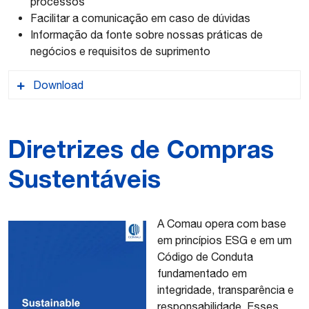
processos
Facilitar a comunicação em caso de dúvidas
Informação da fonte sobre nossas práticas de
negócios e requisitos de suprimento
Download
Termos e Condições – Brazil
Diretrizes de Compras
Sustentáveis
Termos e Condições – EUA
Instruções de Encaminhamento
A Comau opera com base
Fornecedores Comau – México
em princípios ESG e em um
Código de Conduta
fundamentado em
Instruções de Encaminhamento
integridade, transparência e
Fornecedores Comau – EUA
responsabilidade. Esses