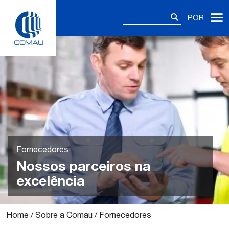
Skip
Pesquisar
to
POR
por:
content
Fornecedores
Nossos parceiros na
excelência
Home
/
Sobre a Comau
/
Fornecedores