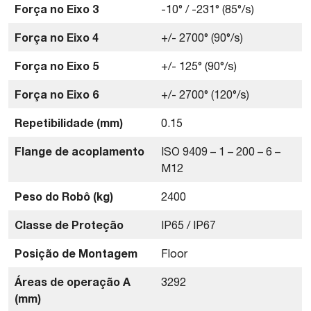
Força no Eixo 3
-10° / -231° (85°/s)
Força no Eixo 4
+/- 2700° (90°/s)
Força no Eixo 5
+/- 125° (90°/s)
Força no Eixo 6
+/- 2700° (120°/s)
Repetibilidade (mm)
0.15
Flange de acoplamento
ISO 9409 – 1 – 200 – 6 –
M12
Peso do Robô (kg)
2400
Classe de Proteção
IP65 / IP67
Posição de Montagem
Floor
Áreas de operação A
3292
(mm)