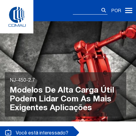
Skip
Pesquisar
to
POR
por:
content
NJ-450-2.7
Modelos De Alta Carga Útil
Podem Lidar Com As Mais
Exigentes Aplicações
Você está interessado?