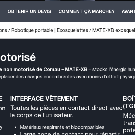
B
OBTENIR UN DEVIS
COMMENT ÇÃ MARCHE?
AVAN
ions
/
Robotique portable | Exosquelettes
/
MATE-XB exosquel
otorisé
le non motorisé de Comau – MATE-XB
– stocke l’énergie hum
 déplacer des charges encombrantes avec moins d’effort physiqu
E
INTERFACE VÊTEMENT
BOÎ
(TG
Toutes les pièces en contact direct avec
ion
le corps de l’utilisateur.
Méca
tran
e
Matériaux respirants et biocompatibles
pote
Large zone de contact pour répartir