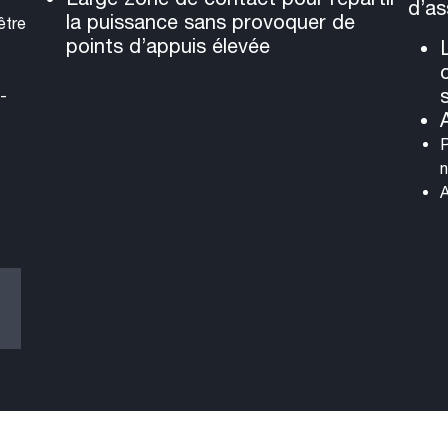
d’as
la puissance sans provoquer de
être
points d’appuis élevée
-
P
n
A