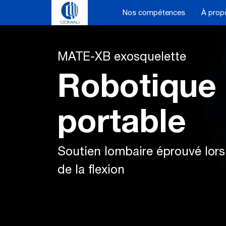
Skip
Nos compétences
À prop
to
content
MATE-XB exosquelette
Robotique
portable
Soutien lombaire éprouvé lors
de la flexion