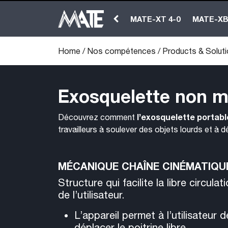
MATE-XT 4-0
MATE-X
Home
/
Nos compétences
/
Products & Solut
Exosquelette non m
l’exosquelette portab
Découvrez comment
travailleurs à soulever des objets lourds et à
MÉCANIQUE CHAÎNE CINÉMATIQU
Structure qui facilite la libre circulat
de l’utilisateur.
L’appareil permet à l’utilisateur d
déplacer le poitrine libre