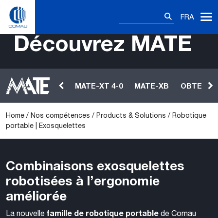
Skip
Rechercher :
to
FRA
Robotique portable | Exosquelettes
content
Découvrez MATE
MATE-XT 4-0
MATE-XB
OBTENIR 
Home
/
Nos compétences
/
Products & Solutions
/
Robotique
portable | Exosquelettes
Combinaisons exosquelettes
robotisées à l’ergonomie
améliorée
famille de robotique portable
La nouvelle
de Comau