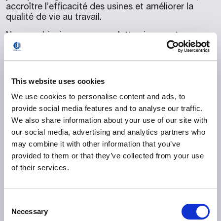
accroître l’efficacité des usines et améliorer la
qualité de vie au travail.
Nos combinaisons exosquelettes innovantes
assistance au mouvement
fournissent une
cohérente et avancée lors des tâches
répétitives
et quotidiennes. Il existe des solutions
maintenir les
distinctes qui permettent de
This website uses cookies
muscles au repos et d’atténuer les risques
ergonomique
s.
We use cookies to personalise content and ads, to
provide social media features and to analyse our traffic.
We also share information about your use of our site with
our social media, advertising and analytics partners who
may combine it with other information that you’ve
provided to them or that they’ve collected from your use
of their services.
Consent
Necessary
Selection