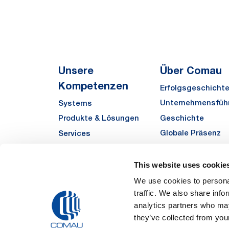
Unsere
Über Comau
Kompetenzen
Erfolgsgeschicht
Unternehmensfüh
Systems
Geschichte
Produkte & Lösungen
Globale Präsenz
Services
Qualität
Automha
Sustainability
This website uses cookie
Zulieferer
We use cookies to personal
traffic. We also share info
Funded Projects
analytics partners who may
they’ve collected from your