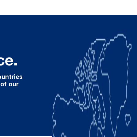
ce.
ountries
 of our