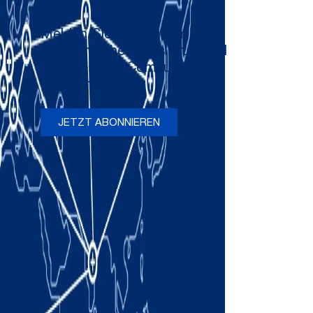
Melden Sie sich an, um
gelegentliche Newsletter und
Updates von Comau zu
erhalten
JETZT ABONNIEREN