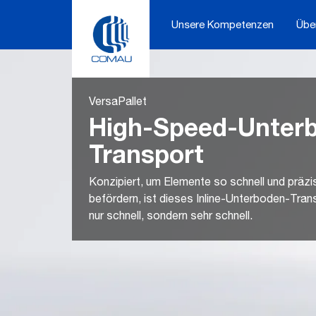
Skip
to
Unsere Kompetenzen
Übe
content
VersaPallet
High-Speed-Unter
Transport
Konzipiert, um Elemente so schnell und präzi
befördern, ist dieses Inline-Unterboden-Tra
nur schnell, sondern sehr schnell.