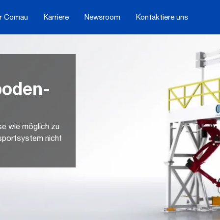
r Comau
Karriere
Newsroom
Kontaktiere uns
boden-
se wie möglich zu
nsportsystem nicht