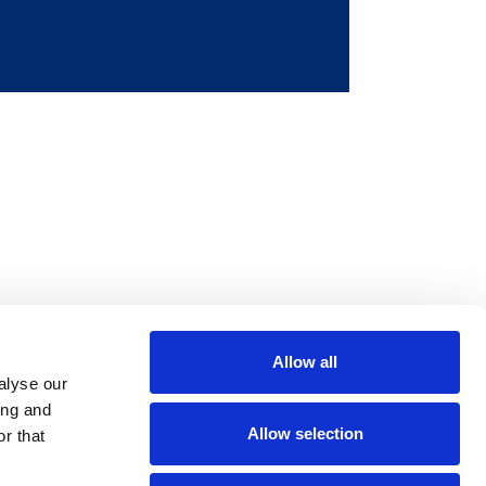
Allow all
m
be
alyse our
ing and
Allow selection
r that