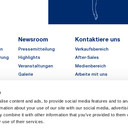
Newsroom
Kontaktiere uns
en
Pressemitteilung
Verkaufsbereich
rung
Highlights
After-Sales
Veranstaltungen
Medienbereich
Galerie
Arbeite mit uns
MATE Angebot einholen
s
LinkedIn
Instagra
YouTu
ise content and ads, to provide social media features and to an
Karriere
rmation about your use of our site with our social media, advertis
 combine it with other information that you’ve provided to them o
 use of their services.