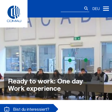
Skip
Suchen
to
DEU
nach:
content
Ready to work: One day
Work experience
Bist du interessiert?