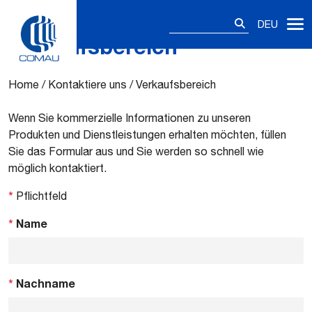
Suchen
DEU
nach:
Verkaufsbereich
Skip
to
content
Home
/
Kontaktiere uns
/
Verkaufsbereich
Wenn Sie kommerzielle Informationen zu unseren
Produkten und Dienstleistungen erhalten möchten, füllen
Sie das Formular aus und Sie werden so schnell wie
möglich kontaktiert.
*
Pflichtfeld
*
Name
*
Nachname