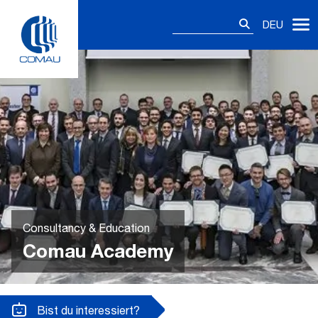
Skip
Suchen
to
DEU
nach:
content
Consultancy & Education
Comau Academy
Bist du interessiert?