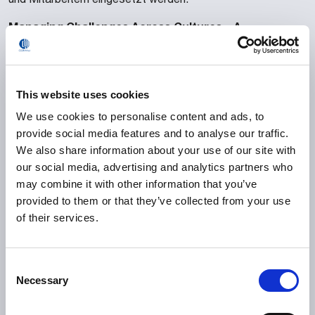
Managing Challenges Across Cultures – A
Multicultural Project Team Toolbox
präsentiert die
Ergebnisse eines mehrjährigen Programms, das von der
Comau Project Management Academy in Zusammenarbeit
mit TCO International durchgeführt wurde.
This website uses cookies
We use cookies to personalise content and ads, to
Giovani, Università e
Veröffentlicht im Jahr 2018,
provide social media features and to analyse our traffic.
Azienda: il nuovo perimetro formativo- L’esperienza
We also share information about your use of our site with
della Project & People Management School
(junge
our social media, advertising and analytics partners who
Menschen, Universitäten und Unternehmen; der neue
may combine it with other information that you’ve
Schulungsumfang – Die Erfahrung der Schule für Projekt-
provided to them or that they’ve collected from your use
und Mitarbeiter-Management) präsentiert das
of their services.
Ausbildungsmodell der P&PM School Comau, ein Ausdruck
der strategischen Zusammenarbeit zwischen der
akademischen und der Geschäftswelt.
Consent
Necessary
Selection
Weiterlesen