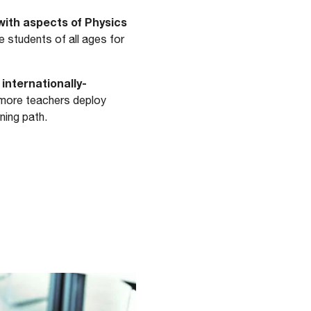
with aspects of Physics
e students of all ages for
internationally-
n
 more teachers deploy
ning path.