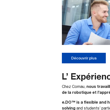
Découvrir plus
L’ Expérien
​ nous trava
Chez Comau,
de la robotique et l’app
e.DO™
is a flexible and 
solving
and students’ parti