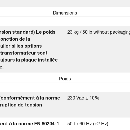
Dimensions
sion standard) Le poids
23 kg / 50 lb without packagin
fonction de la
ulier si les options
otransformateur sont
ujours la plaque installée
e.
Poids
 (conformément à la norme
230 Vac ± 10%
rruption de tension
nt à la norme EN 60204-1
50 to 60 Hz (±2 Hz)