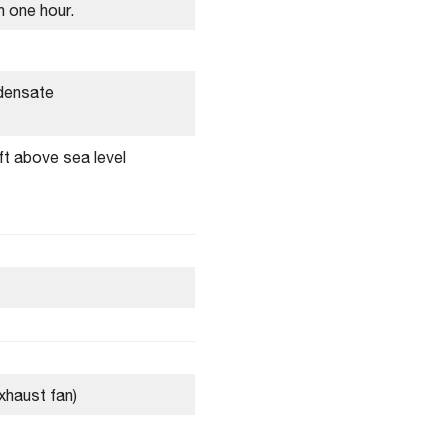
n one hour.
densate
ft above sea level
exhaust fan)