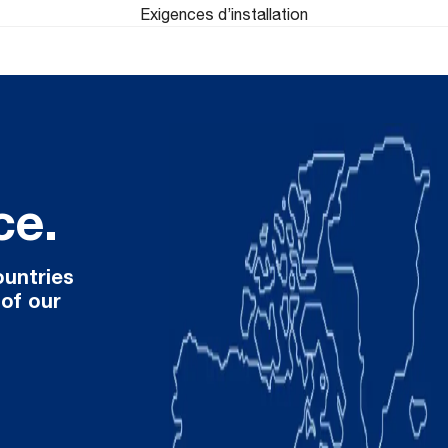
Exigences d’installation
ce.
ountries
 of our