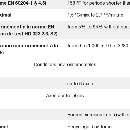
me EN 60204-1 § 4.5)
158 °F for periods shorter tha
ximal
1,5 °C/minute 2,7 °F/minute
formément à la norme EN
from 5% to 95% without con
ons de test HD 323.2.3. S2)
llation (conformément à la
from 0 to 1.000 m / 0 to 3280 
5)
Conditions environnementales
up to 6 axes
Axes contrôlables
Forced air recirculation (with 
ment
Recyclage d’air forcé