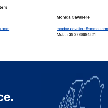
ters
Monica Cavaliere
u.com
monica.cavaliere@comau.co
Mob. +39 3386684221
ce.