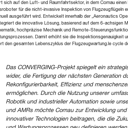
rt sich auf den Luft- und Raumfahrtsektor, in dem Comau einen 
roboter für die nicht-invasive Inspektion von Flugzeugflügeln en
nuell ausgeführt wird. Entwickelt innerhalb der „Aeronautics Ope
griert die innovative Lösung, basierend auf dem 6-achsigen M
 Kinematik, hochpräzise Mechanik und Remote-Steuerungsfunkti
tungsprozessen. Damit erhöht sie die Inspektionsgenauigkeit un
rt den gesamten Lebenszyklus der Flugzeugwartung.le cycle d
Das CONVERGING-Projekt spiegelt ein strategi
wider, die Fertigung der nächsten Generation d
Rekonfigurierbarkeit, Effizienz und menschenze
ermöglichen. Durch die Nutzung unserer umfass
Robotik und industrieller Automation sowie uns
und AMRs möchte Comau zur Entwicklung und 
innovativer Technologien beitragen, die die Zuk
und Wartungsprozessen neu definieren werden