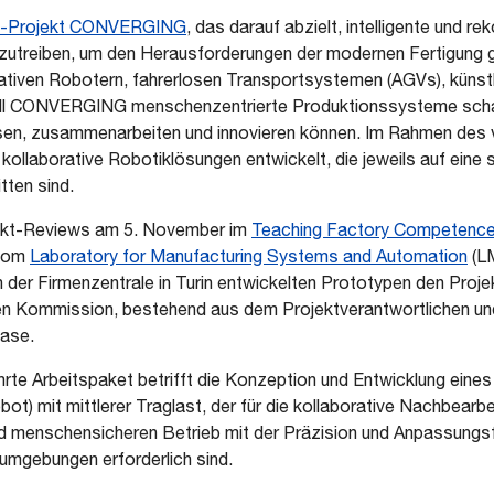
-Projekt CONVERGING
, das darauf abzielt, intelligente und re
utreiben, um den Herausforderungen der modernen Fertigung g
rativen Robotern, fahrerlosen Transportsystemen (AGVs), künstli
oll CONVERGING menschenzentrierte Produktionssysteme scha
sen, zusammenarbeiten und innovieren können. Im Rahmen des v
laborative Robotiklösungen entwickelt, die jeweils auf eine sp
ten sind.
ekt-Reviews am 5. November im
Teaching Factory Competence
 vom
Laboratory for Manufacturing Systems and Automation
(LM
 der Firmenzentrale in Turin entwickelten Prototypen den Proje
en Kommission, bestehend aus dem Projektverantwortlichen und
hase.
te Arbeitspaket betrifft die Konzeption und Entwicklung eine
t) mit mittlerer Traglast, der für die kollaborative Nachbearbei
d menschensicheren Betrieb mit der Präzision und Anpassungsfäh
umgebungen erforderlich sind.