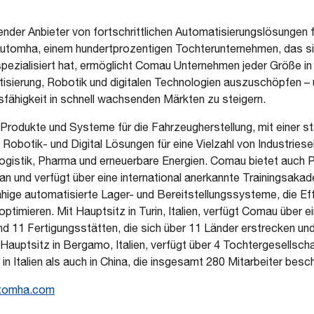
ender Anbieter von fortschrittlichen Automatisierungslösungen 
omha, einem hundertprozentigen Tochterunternehmen, das sich 
pezialisiert hat, ermöglicht Comau Unternehmen jeder Größe in
isierung, Robotik und digitalen Technologien auszuschöpfen – u
sfähigkeit in schnell wachsenden Märkten zu steigern.
rodukte und Systeme für die Fahrzeugherstellung, mit einer st
Robotik- und Digital Lösungen für eine Vielzahl von Industriese
Logistik, Pharma und erneuerbare Energien. Comau bietet auch
an und verfügt über eine international anerkannte Trainingsaka
fähige automatisierte Lager- und Bereitstellungssysteme, die Ef
ptimieren. Mit Hauptsitz in Turin, Italien, verfügt Comau über e
d 11 Fertigungsstätten, die sich über 11 Länder erstrecken und
Hauptsitz in Bergamo, Italien, verfügt über 4 Tochtergesellsch
n Italien als auch in China, die insgesamt 280 Mitarbeiter besc
tomha.com