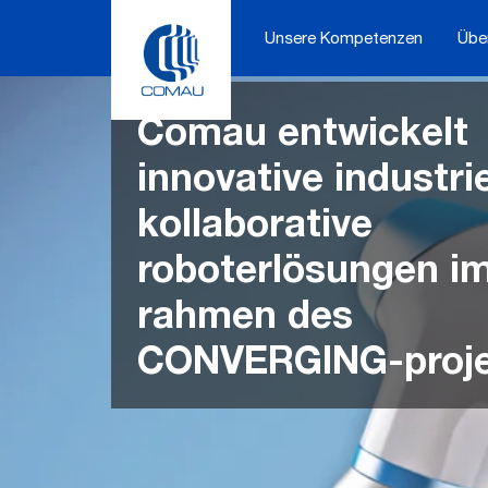
Skip
to
Unsere Kompetenzen
Übe
content
Comau entwickelt
innovative industrie
kollaborative
roboterlösungen i
rahmen des
CONVERGING-proje