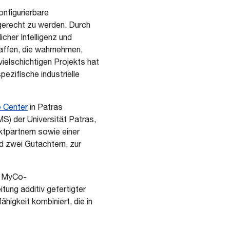
konfigurierbare
erecht zu werden. Durch
cher Intelligenz und
ffen, die wahrnehmen,
ielschichtigen Projekts hat
ezifische industrielle
 Center
in Patras
S) der Universität Patras,
ktpartnern sowie einer
 zwei Gutachtern, zur
s MyCo-
tung additiv gefertigter
igkeit kombiniert, die in