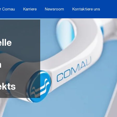
r Comau
Karriere
Newsroom
Kontaktiere uns
lle
m
kts