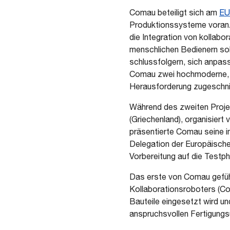
Comau beteiligt sich am
EU
Produktionssysteme voranz
die Integration von kollabo
menschlichen Bedienern s
schlussfolgern, sich anpas
Comau zwei hochmoderne, kol
Herausforderung zugeschnit
Während des zweiten Proj
(Griechenland), organisiert
präsentierte Comau seine in
Delegation der Europäisch
Vorbereitung auf die Testp
Das erste von Comau geführ
Kollaborationsroboters (Cobo
Bauteile eingesetzt wird un
anspruchsvollen Fertigungs