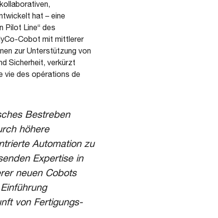
kollaborativen,
twickelt hat – eine
n Pilot Line“ des
yCo-Cobot mit mittlerer
onen zur Unterstützung von
d Sicherheit, verkürzt
e vie des opérations de
sches Bestreben
urch höhere
ntrierte Automation zu
enden Expertise in
erer neuen Cobots
Einführung
unft von Fertigungs-