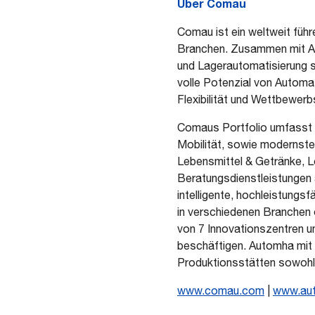
Über Comau
PDF format
Comau ist ein weltweit führ
Branchen. Zusammen mit Aut
und Lagerautomatisierung s
volle Potenzial von Automat
Flexibilität und Wettbewerb
Comaus Portfolio umfasst P
Mobilität, sowie modernste 
Lebensmittel & Getränke, 
Beratungsdienstleistungen 
intelligente, hochleistungs
in verschiedenen Branchen o
von 7 Innovationszentren un
beschäftigen. Automha mit 
Produktionsstätten sowohl i
www.comau.com
|
www.au