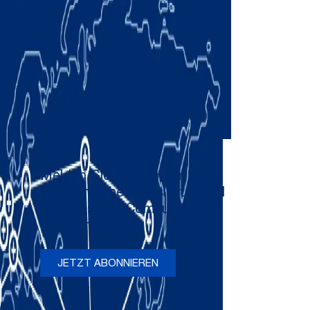
Melden Sie sich an, um
gelegentliche Newsletter und
Updates von Comau zu
erhalten
JETZT ABONNIEREN