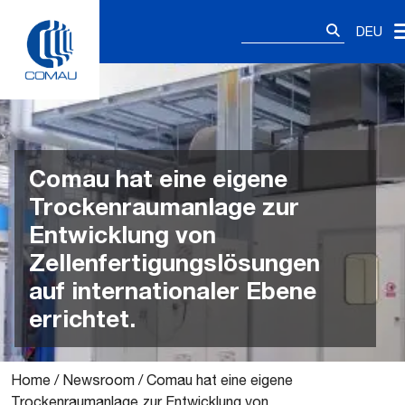
Skip
Suchen
to
DEU
nach:
content
Comau hat eine eigene
Trockenraumanlage zur
Entwicklung von
Zellenfertigungslösungen
auf internationaler Ebene
errichtet.
Home
/
Newsroom
/
Comau hat eine eigene
Trockenraumanlage zur Entwicklung von