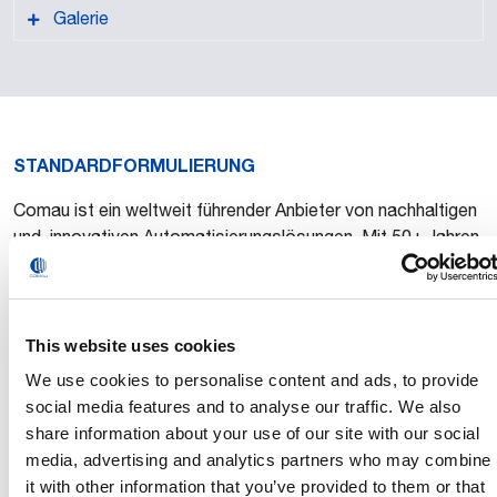
Galerie
PDF-Version
STANDARDFORMULIERUNG
Comau ist ein weltweit führender Anbieter von nachhaltigen
und innovativen Automatisierungslösungen. Mit 50+ Jahren
Erfahrung und globaler Präsenz unterstützt Comau
Unternehmen jeder Größe in nahezu jeder Branche dabei,
die Vorteile der Automatisierung zu nutzen.
This website uses cookies
Dank des kontinuierlichen Engagements in der Konzeption
We use cookies to personalise content and ads, to provide
und Entwicklung innovativer und benutzerfreundlicher
social media features and to analyse our traffic. We also
Technologien umfasst sein Portfolio Produkte und
share information about your use of our site with our social
Systeme für den Fahrzeugbau mit einer starken Präsenz in
media, advertising and analytics partners who may combine
der E-Mobilität sowie fortschrittliche Robotik- und digitale
it with other information that you’ve provided to them or that
Lösungen, um schnell wachsende Märkte in ganz