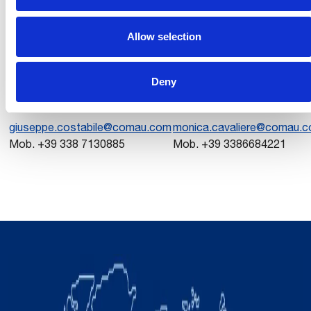
www.comau.com
Allow selection
Press Office – Headquarters
Deny
Giuseppe Costabile
Monica Cavaliere
giuseppe.costabile@comau.com
monica.cavaliere@comau.
Mob. +39 338 7130885
Mob. +39 3386684221