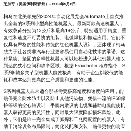
芝加哥（美国伊利诺伊州）- 2024年5月6日
柯马在北美领先的2024年自动化展览会Automate上首次推
出全新的S系列小型高性能机器人。最新两款高速机器人，
有效载荷分别为13公斤和最高18公斤，特别适用于精度、重
复性和速度不可妥协的组装、电弧焊接和搬运应用。它们不
仅具有严格的性能和传统的红色机器人设计，还体现了柯马
致力于让各类非汽车行业更容易使用自动化技术的承诺。这
种紧凑、坚固的多样性机器人可以轻松进入其他机器人难以
到达的狭小空间和狭窄区域。根据 Fraunhofer 程序指令，S
系列6轴多关节型机器人能效极高，有助于企业以较低的能
耗和成本达到更高的生产质量和更佳的性能。
S系列机器人非常适合那些需要极高精度和速度的应用，能
确保完全防水防尘以及防止其他污染物。凭借一流的IP68保
护等级的空心轴设计，手腕内敷设的电缆和辅助电缆能使机
器人获得更高的灵活性，同时最大限度降低损坏风险。此
外，它们是唯一完全集成了弧焊和千兆网配置的机器人，有
助于消除设备布局限制，简化装配和安装，确保更快的响应