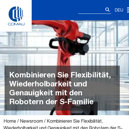
Skip
Suchen
to
DEU
nach:
content
Kombinieren Sie Flexibilität,
Wiederholbarkeit und
Genauigkeit mit den
Robotern der S-Familie
Home
/
Newsroom
/
Kombinieren Sie Flexibilität,
Wiederholbarkeit und Genauigkeit mit den Robotern der S-