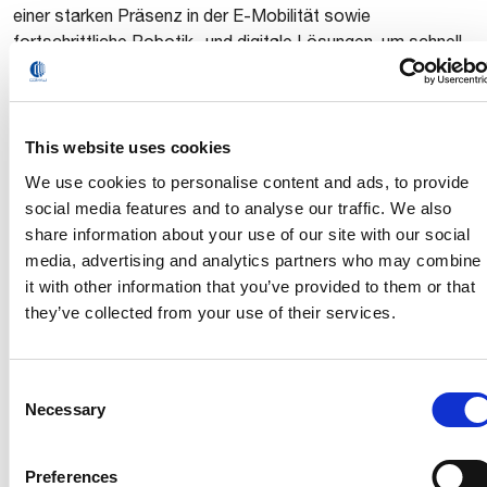
einer starken Präsenz in der E-Mobilität sowie
fortschrittliche Robotik- und digitale Lösungen, um schnell
wachsende Märkte in Industriebereichen anzusprechen.
Das Angebot des Unternehmens umfasst auch
Projektmanagement und Beratung. Durch die von der
Academy organisierten Schulungsaktivitäten engagiert sich
This website uses cookies
Comau dafür, die technischen Kenntnisse und das
We use cookies to personalise content and ads, to provide
Managementwissen weiterzuentwickeln, die erforderlich
social media features and to analyse our traffic. We also
sind, um den Herausforderungen im Zusammenhang mit der
share information about your use of our site with our social
Automatisierung zu begegnen und die Chancen eines sich
media, advertising and analytics partners who may combine
ständig verändernden Marktes zu nutzen. Comau hat
it with other information that you’ve provided to them or that
seinen Hauptsitz in Turin, Italien, und verfügt über ein
they’ve collected from your use of their services.
internationales Netzwerk mit 6 Innovationszentren und 12
Produktionsstätten in 12 Ländern und beschäftigt 3.700
Mitarbeiter. Zusammen mit seinem globalen Netzwerk von
Consent
Händlern und Partnern ist das Unternehmen in der Lage,
Necessary
Selection
schnell auf den Bedarf der Kunden zu reagieren, unabhängig
davon, wo auf der Welt sie sich befinden.
Preferences