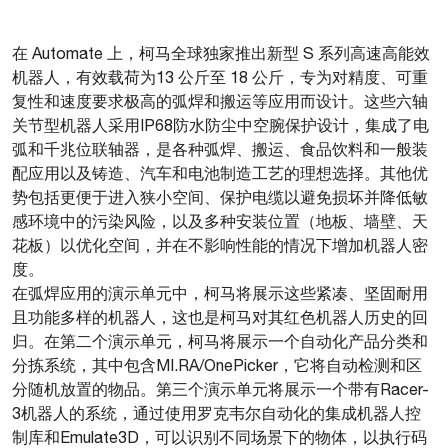
在 Automate 上，柯马全球独家推出新型 S 系列高速高能效
机器人，有效载荷为13 公斤至 18 公斤，专为对精度、可重
复性和速度要求极高的弧焊和搬运等应用而设计。这些六轴
关节型机器人采用IP68防水防尘中空腕保护设计，集成了电
弧和千兆位联轴器，是各种弧焊、搬运、食品饮料和一般装
配应用以及铸造、汽车和电池制造工艺的理想选择。其他优
势包括更便于进入狭小空间、保护电缆以避免损坏并降低敏
感环境中的污染风险，以及多种安装位置（地板、墙壁、天
花板）以优化空间，并在不影响性能的情况下增加机器人密
度。
在弧焊应用的演示单元中，柯马将展示这些紧凑、坚固耐用
且功能多样的机器人，这也是柯马对其红色机器人历史的回
归。在第二个演示单元，柯马将展示一个自动化产品分类和
分拣系统，其中包含MI.RA/OnePicker，它将自动检测和区
分随机放置的物品。第三个演示单元将展示一个带有Racer-
3机器人的系统，通过使用罗克韦尔自动化的集成机器人控
制库和Emulate3D，可以识别不同场景下的物体，以执行码