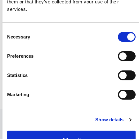
them or that they’ve collected from your use of their
services.
柯马中国成立于1997年，总部位于中国上海，运营上海和昆
山的两家工厂。柯马亚太创新中心位于上海工厂，包含先进
的电气化系统解决方案，数字化解决方案，智能制造解决方
Consent
案，机器人和自动化产品。
Necessary
Selection
超过900名员工分布在上海、昆山、大连和深圳。柯马中国
有专业经验和强大实力来完成汽车行业和一般工业提供产品
Preferences
和系统解决方案。柯马中国已与许多本土客户在汽车制造领
域建立了牢固的合作伙伴关系，并将先进的自动化技术渗透
Statistics
到工业制造的各个领域中，已经帮助很多企业提升自动化水
平和生产率。
Marketing
www.comau.com
Show details
媒体合作
您可以在下方输入您的联系方式，与我们的新闻办公室和媒