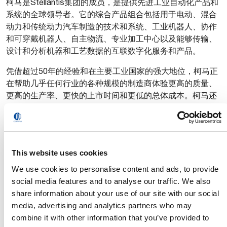
柯马是Stellantis集团的成员，是提供先进工业自动化产品和
系统的全球领导者。它的综合产品组合包括用于电动、混合
动力和传统动力汽车制造的技术和系统、工业机器人、协作
和可穿戴机器人、自主物流、专业加工中心以及能够传输、
设计和分析机器和工艺数据的互联数字化服务和产品。
凭借超过50年的经验和在主要工业国家的强大地位，柯马正
在帮助几乎任何行业的各种规模的制造商体验更高的质量、
更高的生产率、更快的上市时间和更低的总体成本。柯马还
提供项目管理和咨询服务，以及各种工业部门的维护和培
训。
公司总部位于意大利都灵，柯马在全球范围内设有5个创新
中心，5个数字化中心，12 个生产工厂， 遍布13个国家，拥
This website uses cookies
有3,700 名员工。全球经销商和合作伙伴网络使公司能够快
We use cookies to personalise content and ads, to provide
速响应世界各地各种规模客户的需求。作为开放自动化方法
social media features and to analyse our traffic. We also
的一部分，柯马还致力于通过形成个人和团体来增强效能，
share information about your use of our site with our social
从而改善人机协作。这包括柯马学校的实践培训计划，该计
media, advertising and analytics partners who may
划旨在培养应对工业4.0 挑战和机遇所需的技术和管理能
combine it with other information that you’ve provided to
力。