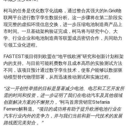
柯马的任务是优化数字化战略，通过整合其强大的In.Grid物
联网平台进行数字孪生数据分析。这一步骤将在第二阶段实
现完整的虚拟环境信息交换，进一步压缩电池制造商产品上
市时间。一旦基础架构验证完成，柯马将与研究中心、大
学、行业企业和电池制造商等联盟成员密切合作，共同助力
引领工业化进程。
FASTEST项目得到欧盟在“地平线欧洲”研究和创新计划框架
内的支持。与目前可能耗费数年且成本高昂的实验测试方法
不同，该项目预计通过数字孪生技术，使客户能够以数据驱
动模型替代物理部署，从而迅速推动测试和实施过程。
“这一开创性举措的目标是显著减少电池、电芯和工艺开发所
需的时间和投资，进一步证明了我们在电动汽车及其他领域
创新解决方案的不懈努力，”
柯马首席营销官Stefania
Ferrero解释道。
“项目的成功将有助于提升欧洲电池行业在
汽车行业内外的竞争力，并与我们当前和新一代技术的发展
路线图完美契合 。”