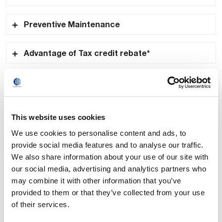
numérique intuitif
Intégration de MATE-XT 4.0 avec l’industrie 4.0
Preventive Maintenance
Prévention des pannes
Advantage of Tax credit rebate*
*Selon les législations locales pour l’introduction
des appareils Industrie 4.0
This website uses cookies
We use cookies to personalise content and ads, to
provide social media features and to analyse our traffic.
We also share information about your use of our site with
our social media, advertising and analytics partners who
may combine it with other information that you’ve
provided to them or that they’ve collected from your use
of their services.