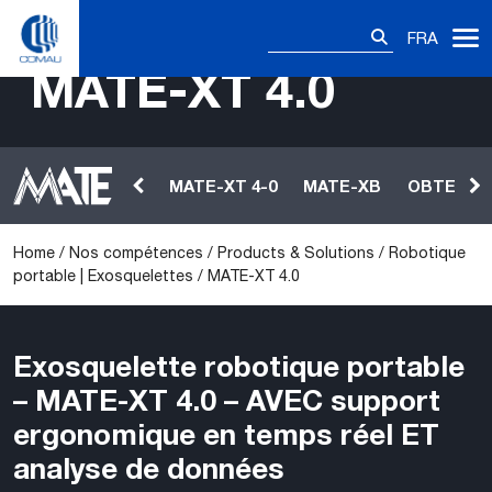
Skip
Rechercher :
to
FRA
Sensorized version with IoT functionalities
content
MATE-XT 4.0
MATE-XT 4-0
MATE-XB
OBTENIR 
Home
/
Nos compétences
/
Products & Solutions
/
Robotique
portable | Exosquelettes
/
MATE-XT 4.0
Exosquelette robotique portable
– MATE-XT 4.0 – AVEC support
ergonomique en temps réel ET
analyse de données