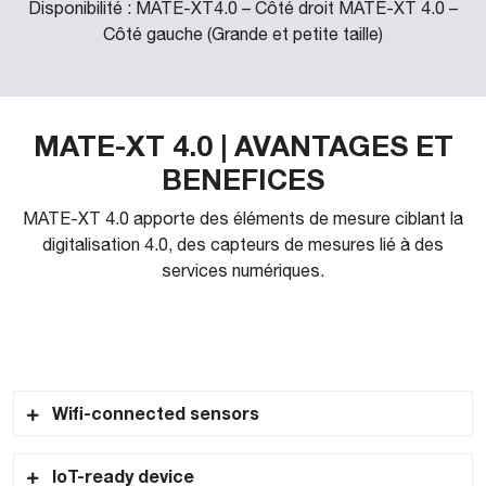
Disponibilité : MATE-XT4.0 – Côté droit MATE-XT 4.0 –
Côté gauche (Grande et petite taille)
MATE-XT 4.0 | AVANTAGES ET
BENEFICES
MATE-XT 4.0 apporte des éléments de mesure ciblant la
digitalisation 4.0, des capteurs de mesures lié à des
services numériques.
.
Wifi-connected sensors
Données en temps réel à un tableau de bord
IoT-ready device