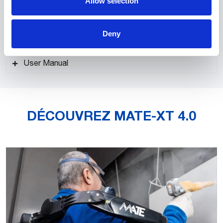
Allow selection
Brochure
Deny
Quick Reference
User Manual
(ENG) Brochure MATE-XT 4.0 PDF format
DÉCOUVREZ MATE-XT 4.0
(ENG) Quick Reference MATE-XT 4.0 PDF
format
(ENG) User Manual MATE-XT 4.0 – PDF
format
(ITA) Manuale di istruzioni MATE-XT 4.0