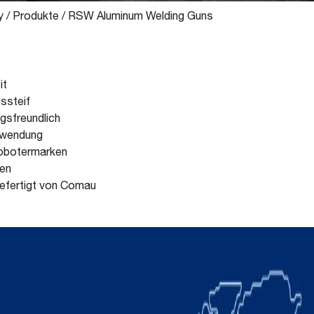
y
/
Produkte
/
RSW Aluminum Welding Guns
it
ssteif
gsfreundlich
nwendung
Robotermarken
en
efertigt von Comau