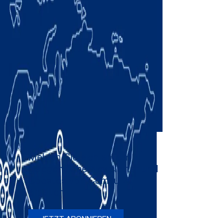
Melden Sie sich an, um
gelegentliche Newsletter und
Updates von Comau zu
erhalten