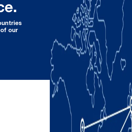
ce.
ountries
 of our