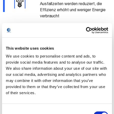
Ausfallzeiten werden reduziert, die
Effizienz erhöht und weniger Energie
verbraucht
eBook
This website uses cookies
Agilität mit intelligenter Automatisierung
We use cookies to personalise content and ads, to
fördern
provide social media features and to analyse our traffic.
So steigern Sie Ihr Geschäft mit
We also share information about your use of our site with
künstlicher Intelligenz, Vision Systemen
our social media, advertising and analytics partners who
und fortschrittlicher Robotik
may combine it with other information that you’ve
provided to them or that they’ve collected from your use
of their services.
Jetzt eBook herunterladen
Consent