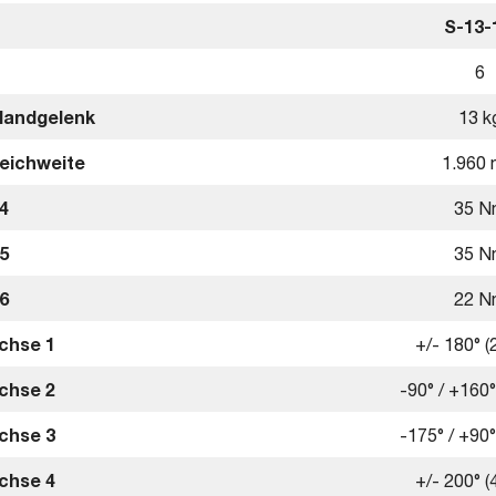
S-13-
6
Handgelenk
13 k
Reichweite
1.960
4
35 N
5
35 N
6
22 N
chse 1
+/- 180° (
chse 2
-90° / +160°
chse 3
-175° / +90°
chse 4
+/- 200° (