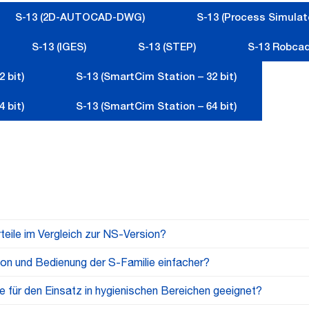
S-13 (2D-AUTOCAD-DWG)
S-13 (Process Simulat
S-13 (IGES)
S-13 (STEP)
S-13 Robca
 bit)
S-13 (SmartCim Station – 32 bit)
 bit)
S-13 (SmartCim Station – 64 bit)
teile im Vergleich zur NS-Version?
tion und Bedienung der S-Familie einfacher?
sich durch einen hohen Schutzgrad gegen Staub und Wasser aus
eranwendungen in rauen Umgebungen macht. Darüber hinaus biet
e für den Einsatz in hygienischen Bereichen geeignet?
ß-Setup wurde sorgfältig entwickelt, um den spezifischen Ku
d erhöhte Effizienz. Die Comau S-Roboter bieten dem Anwender