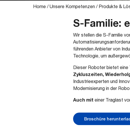
Home
/
Unsere Kompetenzen
/
Produkte & Lö
S-Familie: 
Wir stellen die S-Familie vo
Automatisierungsanforderun
führenden Anbieter von Ind
Technologie, um außergewöh
Dieser Roboter bietet eine
Zykluszeiten, Wiederhol
Industrieexperten und Inno
Modernisierung in der Robot
Auch mit
einer Traglast von
Broschüre herunterla