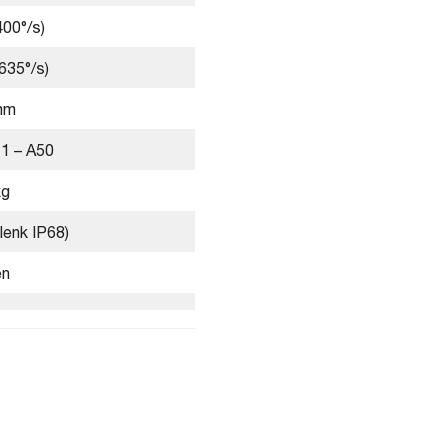
400°/s)
635°/s)
mm
 1 – A50
kg
lenk IP68)
n