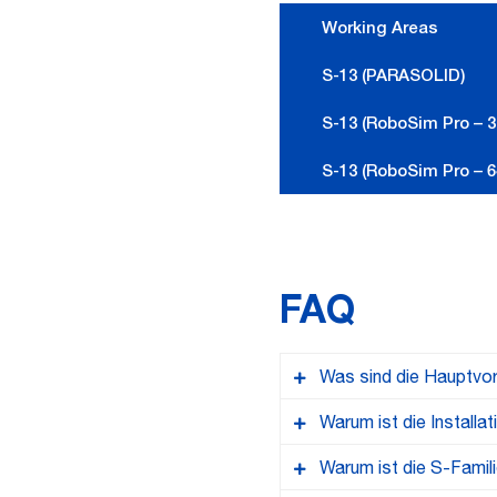
Working Areas
S-13 (PARASOLID)
S-13 (RoboSim Pro – 32
S-13 (RoboSim Pro – 64
FAQ
Was sind die Hauptvor
Warum ist die Installa
Die S-Familie zeichnet 
idealen Wahl für Robot
Warum ist die S-Famili
Unser Lichtbogenschwei
ein leichtes Design un