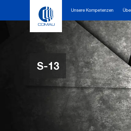
Skip
to
Unsere Kompetenzen
Übe
content
S-13