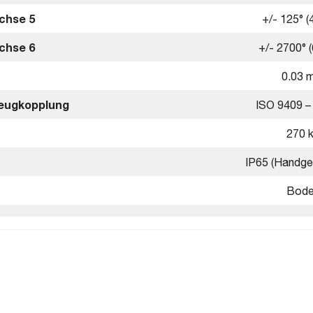
chse 5
+/- 125° (
chse 6
+/- 2700° (
0.03 
zeugkopplung
ISO 9409 –
270 
IP65 (Handge
Bode