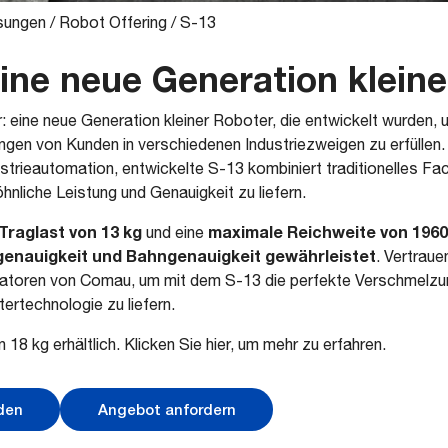
sungen
/
Robot Offering
/
S-13
eine neue Generation klein
r: eine neue Generation kleiner Roboter, die entwickelt wurden, u
gen von Kunden in verschiedenen Industriezweigen zu erfüllen
ustrieautomation, entwickelte S-13 kombiniert traditionelles F
nliche Leistung und Genauigkeit zu liefern.
Traglast von 13 kg
maximale Reichweite von 196
und eine
genauigkeit und Bahngenauigkeit gewährleistet
. Vertraue
vatoren von Comau, um mit dem S-13 die perfekte Verschmelzun
ertechnologie zu liefern.
 18 kg erhältlich. Klicken Sie hier, um mehr zu erfahren.
den
Angebot anfordern