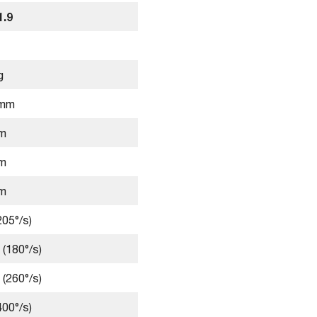
1.9
g
 mm
m
m
m
205°/s)
 (180°/s)
 (260°/s)
400°/s)