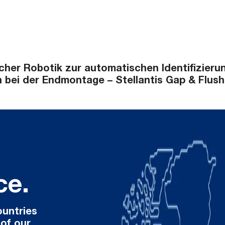
licher Robotik zur automatischen Identifizie
 bei der Endmontage – Stellantis Gap & Flush 
ce.
ountries
 of our