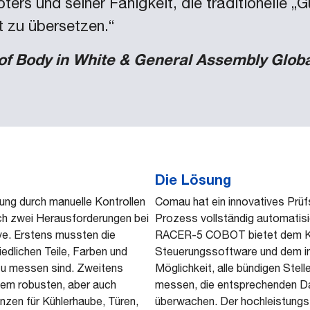
ters und seiner Fähigkeit, die traditionelle „
 zu übersetzen.“
f Body in White & General Assembly Glob
Die Lösung
fung durch manuelle Kontrollen
Comau hat ein innovatives Prüf
sich zwei Herausforderungen bei
Prozess vollständig automatisie
ive. Erstens mussten die
RACER-5 COBOT bietet dem Kun
edlichen Teile, Farben und
Steuerungssoftware und dem in
 zu messen sind. Zweitens
Möglichkeit, alle bündigen Stell
nem robusten, aber auch
messen, die entsprechenden Dat
nzen für Kühlerhaube, Türen,
überwachen. Der hochleistungs