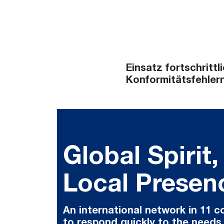
Einsatz fortschritt
Konformitätsfehlern
Global Spirit,
Local Presen
An international network in 11 c
to respond quickly to the needs