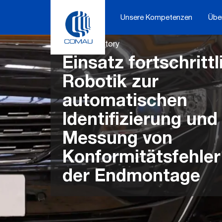
Skip
to
Unsere Kompetenzen
Übe
content
Customer Story
Einsatz fortschrittl
Robotik zur
automatischen
Identifizierung und
Messung von
Konformitätsfehler
der Endmontage