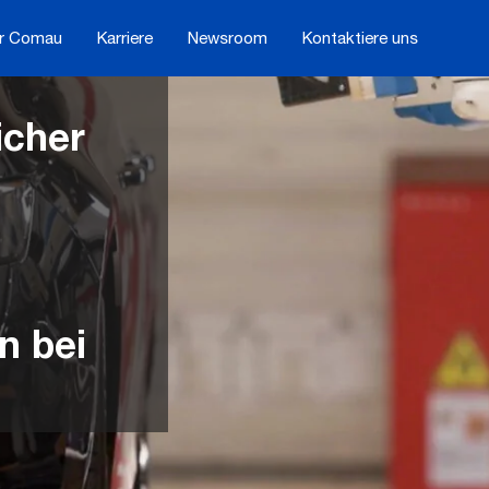
r Comau
Karriere
Newsroom
Kontaktiere uns
icher
n bei