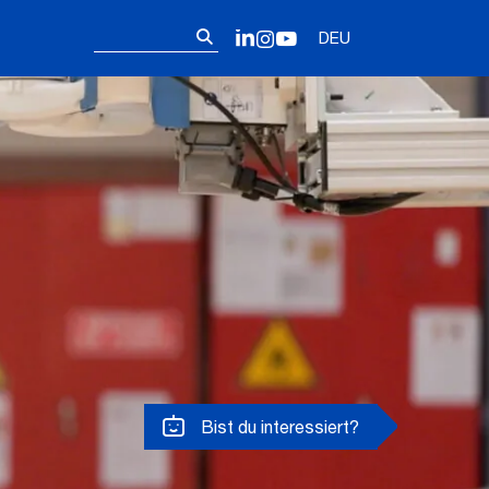
Follow us on 
Suchen
LinkedIn
Instagram
YouTube
DEU
nach:
Bist du interessiert?