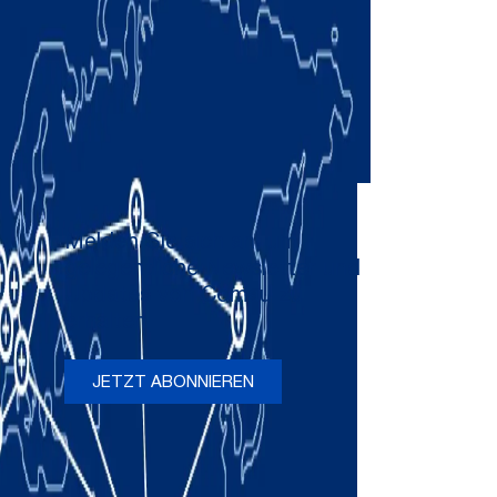
Melden Sie sich an, um
gelegentliche Newsletter und
Updates von Comau zu
erhalten
JETZT ABONNIEREN