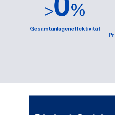
0
>
%
Gesamtanlageneffektivität
Pr