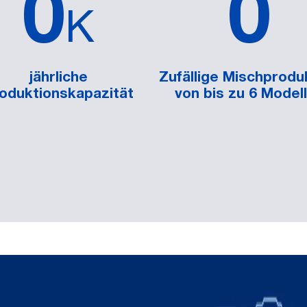
0
0
K
jährliche
Zufällige Mischprodu
oduktionskapazität
von bis zu 6 Model