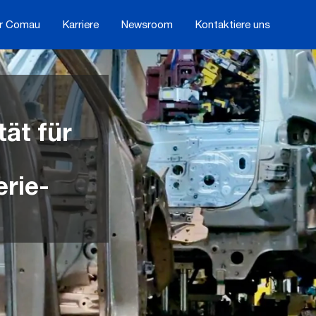
r Comau
Karriere
Newsroom
Kontaktiere uns
tät für
erie-