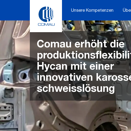
Skip
to
Unsere Kompetenzen
Übe
content
Comau erhöht die
produktionsflexibili
Hycan mit einer
innovativen kaross
schweisslösung