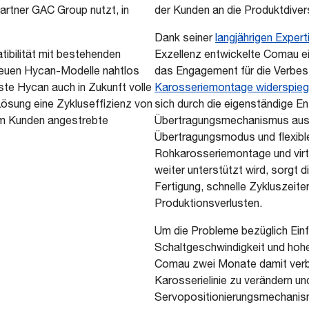
artner GAC Group nutzt, in
der Kunden an die Produktdiversi
Dank seiner
langjährigen Expert
ibilität mit bestehenden
Exzellenz entwickelte Comau ein
 neuen Hycan-Modelle nahtlos
das Engagement für die Verbesse
te Hycan auch in Zukunft volle
Karosseriemontage widerspieg
 Lösung eine Zykluseffizienz von
sich durch die eigenständige E
om Kunden angestrebte
Übertragungsmechanismus aus. 
Übertragungsmodus und flexible
Rohkarosseriemontage und virt
weiter unterstützt wird, sorgt 
Fertigung, schnelle Zykluszeit
Produktionsverlusten.
Um die Probleme bezüglich Ein
Schaltgeschwindigkeit und hohe
Comau zwei Monate damit verbr
Karosserielinie zu verändern und
Servopositionierungsmechanism