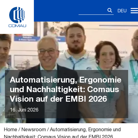
Skip
Suchen
to
DEU
nach:
content
Automatisierung, Ergonomie
und Nachhaltigkeit: Comaus
Vision auf der EMBI 2026
16. Juni 2026
Home
/
Newsroom
/
Automatisierung, Ergonomie und
Nachhaltigkeit: Comaus Vision auf der EMBI 2026