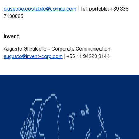
giuseppe.costabile@comau.com
| Tél. portable: +39 338
7130885
Invent
Augusto Ghiraldello – Corporate Communication
augusto@invent-corp.com
| +55 11 94228 3144