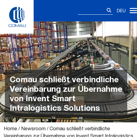
Skip
Suchen
to
DEU
nach:
content
Comau schließt verbindliche
Vereinbarung zur Übernahme
von Invent Smart
Intralogistics Solutions
Home
/
Newsroom
/
Comau schließt verbindliche
Vereinbarung zur Übernahme von Invent Smart Intralogistics