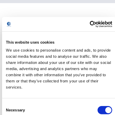
PDF format
Informationen über
Comau
COMAU ist ein weltweit führender Anbieter von
fortschrittlichen Automatisierungslösungen für
This website uses cookies
verschiedenste Branchen. Zusammen mit Automha, einem
We use cookies to personalise content and ads, to provide
hundertprozentigen Tochterunternehmen, das sich auf
social media features and to analyse our traffic. We also
globale Intralogistik- und Lagerautomatisierung
share information about your use of our site with our social
spezialisiert hat, ermöglicht COMAU Unternehmen jeder
media, advertising and analytics partners who may
Größe in nahezu jeder Branche, das volle Potenzial von
combine it with other information that you’ve provided to
Automatisierung, Robotik und digitalen Technologien
them or that they’ve collected from your use of their
auszuschöpfen – und ihre Effizienz, Flexibilität und
services.
Wettbewerbsfähigkeit in schnell wachsenden Märkten zu
steigern.
Consent
Comaus Portfolio umfasst Produkte und Systeme für die
Necessary
Selection
Fahrzeugherstellung, mit einer starken Präsenz in der E-