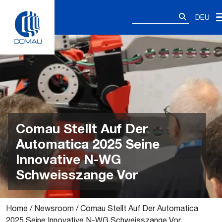
Skip
Suchen
to
DEU
nach:
content
Comau Stellt Auf Der
Automatica 2025 Seine
Innovative N-WG
Schweisszange Vor
Home
/
Newsroom
/
Comau Stellt Auf Der Automatica
2025 Seine Innovative N-WG Schweisszange Vor