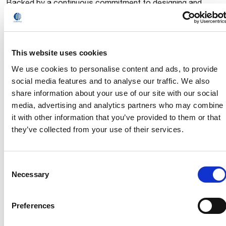
Backed by a continuous commitment to designing and
developing innovative and easy to use technologies, its
portfolio includes products and systems for vehicle
manufacturing, with a strong presence in e-Mobility, as well
as advanced robotics and digital solutions to address
This website uses cookies
rapidly growing markets in industrial sectors.
We use cookies to personalise content and ads, to provide
social media features and to analyse our traffic. We also
The company’s offering also extends to project
share information about your use of our site with our social
management and consultancy. Through the training
media, advertising and analytics partners who may combine
activities organized by its Academy, Comau is committed
it with other information that you’ve provided to them or that
to advancing the technical and managerial knowledge
they’ve collected from your use of their services.
necessary to face the challenges related to automation
and leverage the opportunities of a constantly changing
marketplace.
Consent
Necessary
Headquartered in Turin, Italy, Comau has an international
Selection
network of 7 innovation centers and 11 manufacturing
plants that span 11 countries and employ 3,800+ people.
Preferences
Together with its wide network of distributors and partners,
the company is able to respond quickly to the needs of its