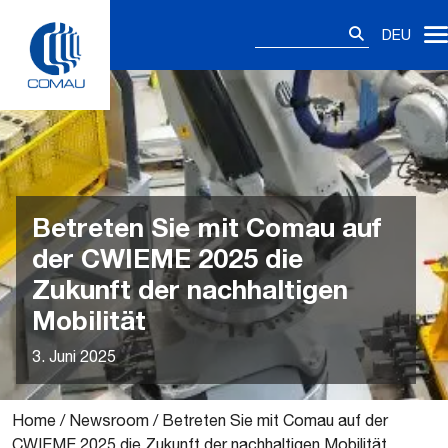
Skip
Suchen
to
DEU
nach:
content
Betreten Sie mit Comau auf
der CWIEME 2025 die
Zukunft der nachhaltigen
Mobilität
3. Juni 2025
Home
/
Newsroom
/
Betreten Sie mit Comau auf der
CWIEME 2025 die Zukunft der nachhaltigen Mobilität