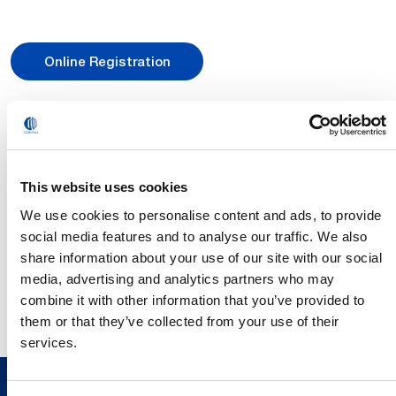
Online Registration
Veranstaltungsdetails
The Battery Show Europe
This website uses cookies
Ort: Messe Stuttgart – Stuttgart, Deutschland
We use cookies to personalise content and ads, to provide
Termine: 3. – 5. Juni 2025
social media features and to analyse our traffic. We also
Für detailliertere Informationen besuchen Sie bitte die
share information about your use of our site with our social
Veranstaltungswebsite
media, advertising and analytics partners who may
combine it with other information that you’ve provided to
them or that they’ve collected from your use of their
services.