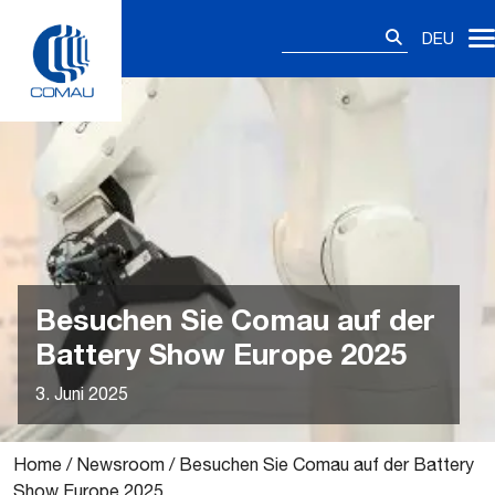
Skip
Suchen
to
DEU
nach:
content
Besuchen Sie Comau auf der
Battery Show Europe 2025
3. Juni 2025
Home
/
Newsroom
/
Besuchen Sie Comau auf der Battery
Show Europe 2025