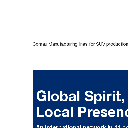
Comau Manufacturing lines for SUV productio
Global Spirit,
Local Presen
An international network in 11 c