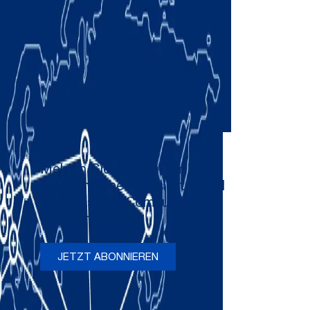
Melden Sie sich an, um
gelegentliche Newsletter und
Updates von Comau zu
erhalten
JETZT ABONNIEREN