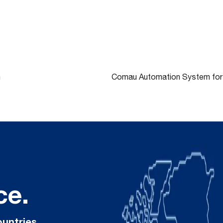
n
Comau Automation System for 
ce.
ountries