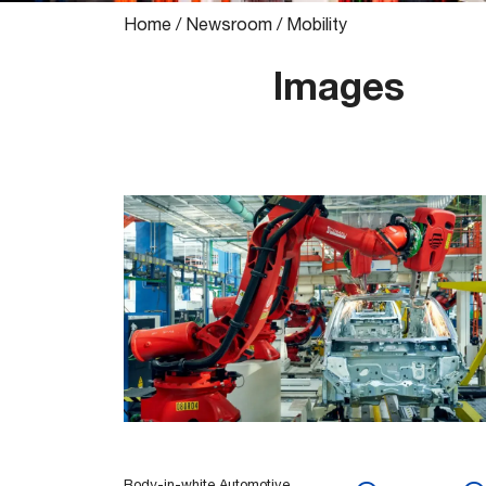
Home
/
Newsroom
/
Mobility
Images
Body-in-white Automotive