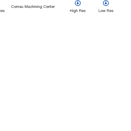
Comau Machining Center
Res
High Res
Low Res