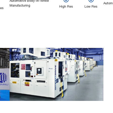
Automotive Body-in-White
Autom
Manufacturing
High Res
Low Res
es