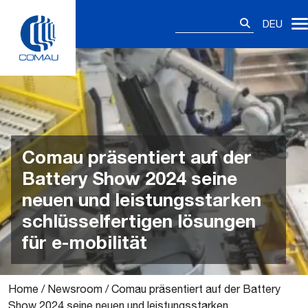
Skip
Suchen
to
DEU
nach:
content
Comau präsentiert auf der
Battery Show 2024 seine
neuen und leistungsstarken
schlüsselfertigen lösungen
für e-mobilität
Home
/
Newsroom
/
Comau präsentiert auf der Battery
Show 2024 seine neuen und leistungsstarken