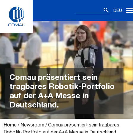
Skip
Suchen
to
DEU
nach:
content
Comau präsentiert sein
tragbares Robotik-Portfolio
auf der A+A Messe in
Deutschland.
Home
/
Newsroom
/
Comau präsentiert sein tragbares
Robotik-Portfolio auf der A+A Messe in Deutschland.