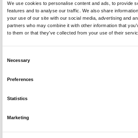
We use cookies to personalise content and ads, to provide s
features and to analyse our traffic. We also share informatio
your use of our site with our social media, advertising and an
partners who may combine it with other information that you’
to them or that they’ve collected from your use of their servi
Consent
Necessary
Selection
Das tragbare MATE-XT exoskelett von Comau
Preferences
unterstützt das ergonomische wohlbefinden
im teilevertriebszentrum von John Deere in
Brasilien
Statistics
Lesen
Marketing