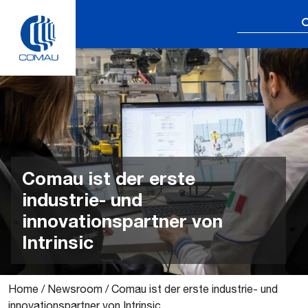
Skip
Suchen
to
nach:
content
Comau ist der erste
industrie- und
innovationspartner von
Intrinsic
Home
/
Newsroom
/
Comau ist der erste industrie- und
innovationspartner von Intrinsic