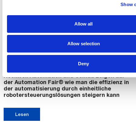
Show d
Allow all
Allow selection
Deny
Rockwell Automation und Comau zeigen auf
der Automation Fair® wie man die effizienz in
der automatisierung durch einheitliche
robotersteuerungslösungen steigern kann
Lesen