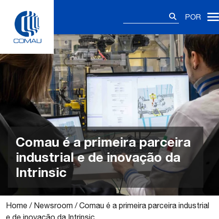
Skip
Pesquisar
to
POR
por:
content
Comau é a primeira parceira
industrial e de inovação da
Intrinsic
Home
/
Newsroom
/
Comau é a primeira parceira industrial
e de inovação da Intrinsic