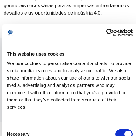
gerenciais necessárias para as empresas enfrentarem os
desafios e as oportunidades da indústria 4.0.
www.comau.com
This website uses cookies
Entre em contato
We use cookies to personalise content and ads, to provide
Você pode entrar em contato com nossa Assessoria de
social media features and to analyse our traffic. We also
Imprensa e os gestores da área de Mídia,
share information about your use of our site with our social
inserindo seus dados de contato.
media, advertising and analytics partners who may
combine it with other information that you’ve provided to
them or that they’ve collected from your use of their
Enviar
services.
Consent
Necessary
Selection