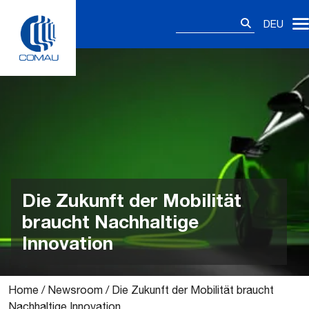
Skip
Suchen
to
DEU
nach:
content
Die Zukunft der Mobilität
braucht Nachhaltige
Innovation
Home
/
Newsroom
/
Die Zukunft der Mobilität braucht
Nachhaltige Innovation