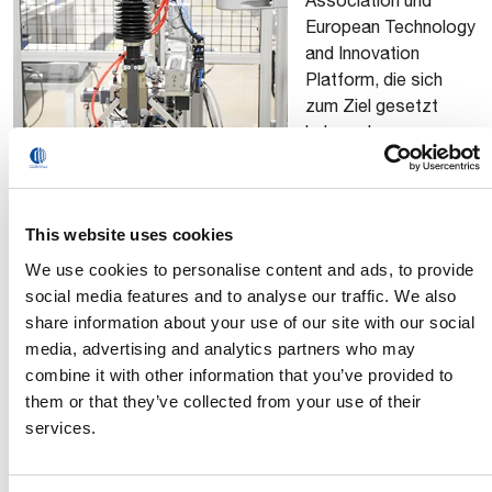
Association und
European Technology
and Innovation
Platform, die sich
zum Ziel gesetzt
haben, den
europäischen
Batteriesektor zu
fördern.
This website uses cookies
Comau arbeitet
darüber hinaus mit dem
UK Battery Industrialization Center
We use cookies to personalise content and ads, to provide
(UKBIC) zusammen, um eine halbautomatische
social media features and to analyse our traffic. We also
Montagestraße für Batteriemodule und komplette
share information about your use of our site with our social
Batterien zu entwickeln und einzurichten. Ziel dieses
media, advertising and analytics partners who may
Projekts ist, den Elektrifizierungsmarkt im Vereinigten
combine it with other information that you’ve provided to
Königreich auszubauen und zu stärken. Comau hat die
them or that they’ve collected from your use of their
erforderliche Technologie und das Know-how für den
services.
gesamten Produktionsprozess der Module und kompletten
Batterien geliefert – von der Vorbereitung der zylindrischen