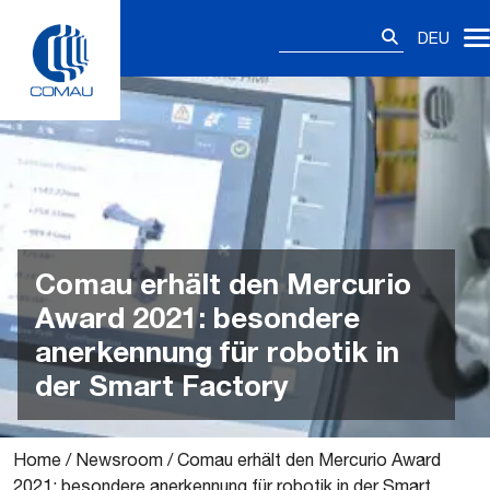
Skip
Suchen
to
DEU
nach:
content
Comau erhält den Mercurio
Award 2021: besondere
anerkennung für robotik in
der Smart Factory
Home
/
Newsroom
/
Comau erhält den Mercurio Award
2021: besondere anerkennung für robotik in der Smart