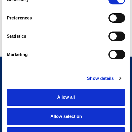
备大会
Selection
阅读
Preferences
Statistics
上一页
1
2
3
…
12
13
14
下一页
Marketing
Show details
Allow all
Allow selection